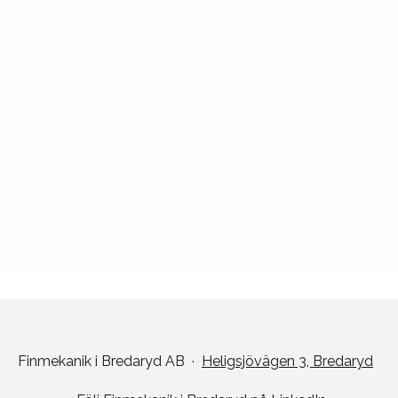
Finmekanik i Bredaryd AB
·
Heligsjövägen 3, Bredaryd