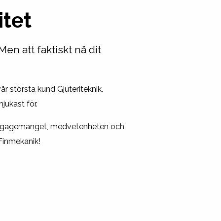
itet
Men att faktiskt nå dit
r största kund Gjuteriteknik.
jukast för.
ka engagemanget, medvetenheten och
 Finmekanik!