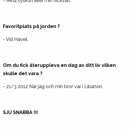
- Mina syskon eller min flickvän.
Favoritplats på jorden ?
- Vid Havet.
Om du fick återuppleva en dag av ditt liv vilken
skulle det vara ?
- 21/3 2012 När jag och min bror var i Libanon.
SJU SNABBA !!!